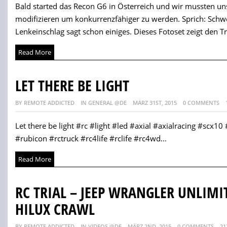
Bald started das Recon G6 in Österreich und wir mussten un
modifizieren um konkurrenzfähiger zu werden. Sprich: Schw
Lenkeinschlag sagt schon einiges. Dieses Fotoset zeigt den Tr
Read More
LET THERE BE LIGHT
BY REMOTE ADDICTED
IN GENERAL @DE
MÄRZ 31ST, 2015
0 COMMENTS
Let there be light #rc #light #led #axial #axialracing #scx10
#rubicon #rctruck #rc4life #rclife #rc4wd...
Read More
RC TRIAL – JEEP WRANGLER UNLIM
HILUX CRAWL
BY REMOTE ADDICTED
IN VIDEOS @DE
MÄRZ 2ND, 2015
0 COMMENTS
21