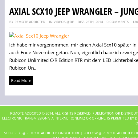
AXIAL SCX10 JEEP WRANGLER – JUN
BY REMOTE ADDICTED
IN VIDEOS @DE
DEZ. 25TH, 2014
0 COMMENTS
130
Ich habe mir vorgenommen, mir einen Axial Scx10 später in 
auch Ende November getan. Nun, eigentlich habe ich zwei ge
Rubicon Unlimited C/R Edition RTR mit dem LED Lichterbalk
Rubicon Un...
Read More
REMOTE ADDCITED © 2014. ALL RIGHTS RESERVED. PUBLICATION OR DISTRIBU
ELECTRONIC TRANSMISSION VIA INTERNET (ONLINE) OR OFFLINE, IS PERMITTED BY
O
SUBSCRIBE @ REMOTE ADDICTED ON YOUTUBE
|
FOLLOW @ REMOTE ADDICTED O
FOLLOW @ REMOTE ADDICTED ON FLICKR
|
FOLLOW @