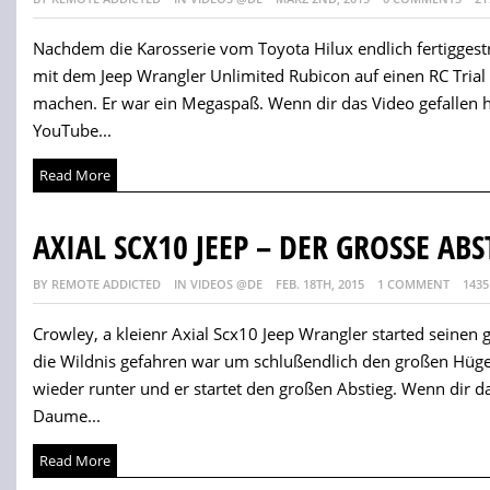
Nachdem die Karosserie vom Toyota Hilux endlich fertiggest
mit dem Jeep Wrangler Unlimited Rubicon auf einen RC Trial
machen. Er war ein Megaspaß. Wenn dir das Video gefallen h
YouTube...
Read More
AXIAL SCX10 JEEP – DER GROSSE AB
BY REMOTE ADDICTED
IN VIDEOS @DE
FEB. 18TH, 2015
1 COMMENT
1435
Crowley, a kleienr Axial Scx10 Jeep Wrangler started seinen
die Wildnis gefahren war um schlußendlich den großen Hüge
wieder runter und er startet den großen Abstieg. Wenn dir da
Daume...
Read More