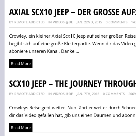
AXIAL SCX10 JEEP – DER GROSSE AU
BY REMOTE ADDICTED
IN VIDEOS @DE
JAN. 22ND, 2015
0 COMMENTS
14
Crowley, ein kleiner Axial Scx10 Jeep auf seiner großen Reise
begibt sich auf eine große Kletterpartie. Wenn dir das Video
aboniere unseren Kanal. Danke!...
Read More
SCX10 JEEP – THE JOURNEY THROUG
BY REMOTE ADDICTED
IN VIDEOS @DE
JAN. 7TH, 2015
0 COMMENTS
2069
Crowleys Reise geht weiter. Nun fährt er weiter durch Schn
dir das Video gefallen hat, gib uns einen Daumen und abonni
Read More