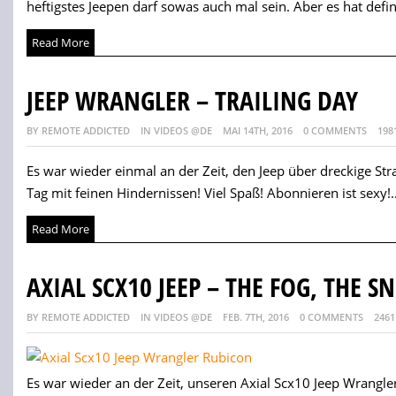
heftigstes Jeepen darf sowas auch mal sein. Aber es hat defi
Read More
JEEP WRANGLER – TRAILING DAY
BY REMOTE ADDICTED
IN VIDEOS @DE
MAI 14TH, 2016
0 COMMENTS
198
Es war wieder einmal an der Zeit, den Jeep über dreckige Stra
Tag mit feinen Hindernissen! Viel Spaß! Abonnieren ist sexy!..
Read More
AXIAL SCX10 JEEP – THE FOG, THE S
BY REMOTE ADDICTED
IN VIDEOS @DE
FEB. 7TH, 2016
0 COMMENTS
2461
Es war wieder an der Zeit, unseren Axial Scx10 Jeep Wrangle