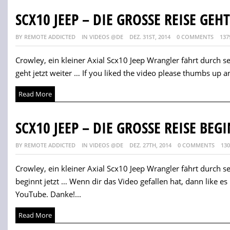
SCX10 JEEP – DIE GROSSE REISE GEH
BY REMOTE ADDICTED
IN VIDEOS @DE
DEZ. 31ST, 2014
0 COMMENTS
137
Crowley, ein kleiner Axial Scx10 Jeep Wrangler fährt durch 
geht jetzt weiter … If you liked the video please thumbs up a
Read More
SCX10 JEEP – DIE GROSSE REISE BEG
BY REMOTE ADDICTED
IN VIDEOS @DE
DEZ. 27TH, 2014
0 COMMENTS
130
Crowley, ein kleiner Axial Scx10 Jeep Wrangler fährt durch 
beginnt jetzt … Wenn dir das Video gefallen hat, dann like e
YouTube. Danke!...
Read More