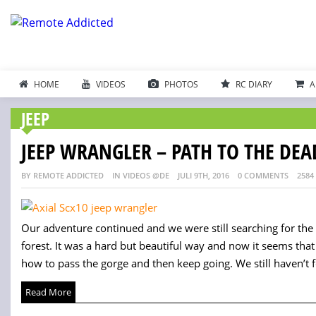
HOME
VIDEOS
PHOTOS
RC DIARY
A
JEEP
JEEP WRANGLER – PATH TO THE DEAD
BY REMOTE ADDICTED
IN VIDEOS @DE
JULI 9TH, 2016
0 COMMENTS
2584
Our adventure continued and we were still searching for th
forest. It was a hard but beautiful way and now it seems that
how to pass the gorge and then keep going. We still haven’t f
Read More