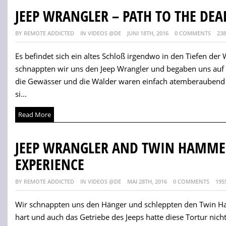
JEEP WRANGLER – PATH TO THE DEA
BY REMOTE ADDICTED
IN VIDEOS @DE
JUNI 18TH, 2016
0 COMMENTS
238
Es befindet sich ein altes Schloß irgendwo in den Tiefen de
schnappten wir uns den Jeep Wrangler und begaben uns auf 
die Gewässer und die Wälder waren einfach atemberaubend 
si...
Read More
JEEP WRANGLER AND TWIN HAMMER
EXPERIENCE
BY REMOTE ADDICTED
IN VIDEOS @DE
MAI 28TH, 2016
0 COMMENTS
195
Wir schnappten uns den Hänger und schleppten den Twin H
hart und auch das Getriebe des Jeeps hatte diese Tortur nic