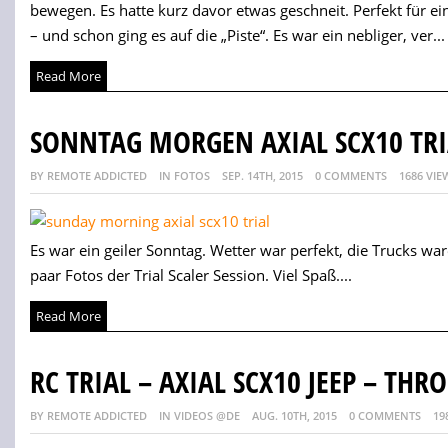
bewegen. Es hatte kurz davor etwas geschneit. Perfekt für ein
– und schon ging es auf die „Piste“. Es war ein nebliger, ver...
Read More
SONNTAG MORGEN AXIAL SCX10 TRI
BY REMOTE ADDICTED
IN FOTOS
SEP. 14TH, 2015
0 COMMENTS
1686 VIE
Es war ein geiler Sonntag. Wetter war perfekt, die Trucks ware
paar Fotos der Trial Scaler Session. Viel Spaß....
Read More
RC TRIAL – AXIAL SCX10 JEEP – TH
BY REMOTE ADDICTED
IN VIDEOS @DE
AUG. 10TH, 2015
0 COMMENTS
19