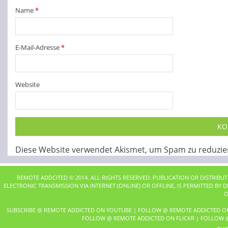
Name
*
E-Mail-Adresse
*
Website
Diese Website verwendet Akismet, um Spam zu reduzie
REMOTE ADDCITED © 2014. ALL RIGHTS RESERVED. PUBLICATION OR DISTRIBU
ELECTRONIC TRANSMISSION VIA INTERNET (ONLINE) OR OFFLINE, IS PERMITTED BY
O
SUBSCRIBE @ REMOTE ADDICTED ON YOUTUBE
|
FOLLOW @ REMOTE ADDICTED O
FOLLOW @ REMOTE ADDICTED ON FLICKR
|
FOLLOW @