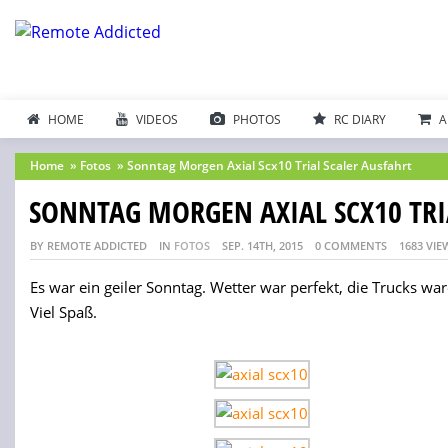
HOME
VIDEOS
PHOTOS
RC DIARY
A
Home
»
Fotos
»
Sonntag Morgen Axial Scx10 Trial Scaler Ausfahrt
SONNTAG MORGEN AXIAL SCX10 TRI
BY REMOTE ADDICTED
IN
FOTOS
SEP. 14TH, 2015
0 COMMENTS
1683 VIE
Es war ein geiler Sonntag. Wetter war perfekt, die Trucks ware
Viel Spaß.