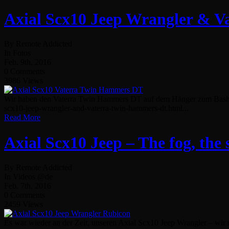
Axial Scx10 Jeep Wrangler & 
By Remote Addicted
In Fotos
Feb. 9th, 2016
0 Comments
3986 Views
Wir haben den Vaterra Twin Hammers DT auf dem Hänger zum Bashing 
scx10-jeep-wrangler-and-vaterra-twin-hammers-dt.html...
Read More
Axial Scx10 Jeep – The fog, the 
By Remote Addicted
In Videos @de
Feb. 7th, 2016
0 Comments
2459 Views
Es war wieder an der Zeit, unseren Axial Scx10 Jeep Wrangler – wir n