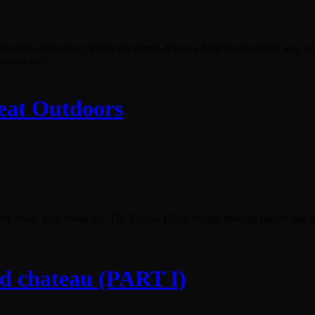
chateau somewhere inside the forest. It was a hard but beautiful way an
ateau yet!...
eat Outdoors
some really nice obstacles. The Toyota Hilux fought through nature like
ad chateau (PART I)