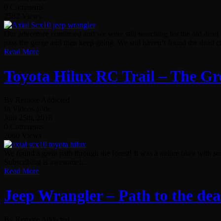
0 Comments
2582 Views
Our adventure continued and we were still searching for the old dead 
pass the gorge and then keep going. We still haven’t found the dead ch
Read More
Toyota Hilux RC Trail – The Gr
By Remote Addicted
In Videos @de
Juni 25th, 2016
0 Comments
2060 Views
We found a great path through the forest! It was a nature blast with 
Subscribing is awesome!...
Read More
Jeep Wrangler – Path to the de
By Remote Addicted