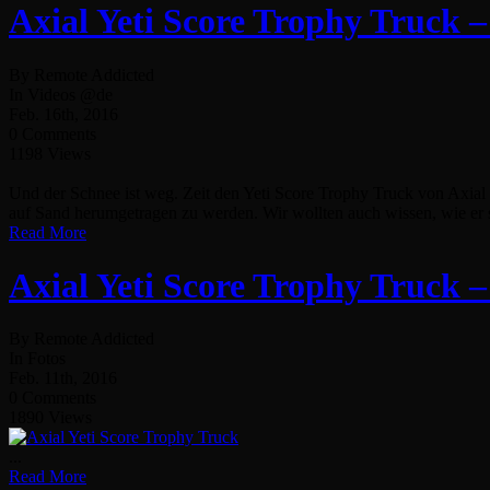
Axial Yeti Score Trophy Truck
By Remote Addicted
In Videos @de
Feb. 16th, 2016
0 Comments
1198 Views
Und der Schnee ist weg. Zeit den Yeti Score Trophy Truck von Axial
auf Sand herumgetragen zu werden. Wir wollten auch wissen, wie er s
Read More
Axial Yeti Score Trophy Truck 
By Remote Addicted
In Fotos
Feb. 11th, 2016
0 Comments
1890 Views
...
Read More