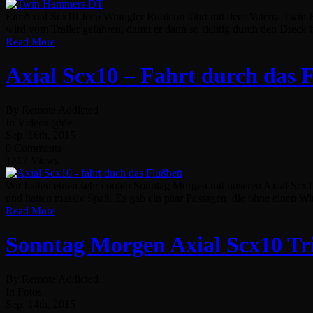
Ein Axial Scx10 Jeep Wrangler Rubicon fährt mit dem Vaterra Twin
wird vom Trailer gefahren, damit er dann so richtig durch den Dreck h
Read More
Axial Scx10 – Fahrt durch das 
By Remote Addicted
In Videos @de
Sep. 16th, 2015
0 Comments
1417 Views
Wir hatten einen sehr coolen Sonntag Morgen mit unseren Axial Scx1
und hatten massiv Spaß. Es gab ein paar Passagen, die ohne einen Win
Read More
Sonntag Morgen Axial Scx10 Tri
By Remote Addicted
In Fotos
Sep. 14th, 2015