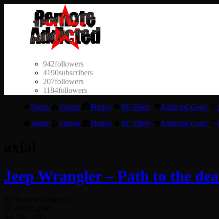
942
followers
4190
subscribers
207
followers
1184
followers
Home
Videos
Photos
RC Diary
Addicted Gear!
Home
Videos
Photos
RC Diary
Addicted Gear!
axial
Jeep Wrangler – Path to the de
By Remote Addicted
In Videos @de
Juli 9th, 2016