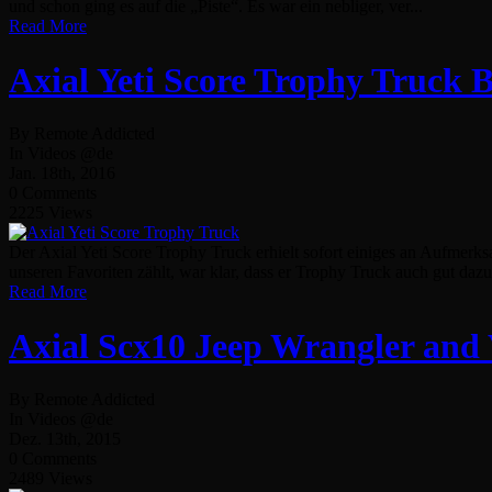
und schon ging es auf die „Piste“. Es war ein nebliger, ver...
Read More
Axial Yeti Score Trophy Truck B
By Remote Addicted
In Videos @de
Jan. 18th, 2016
0 Comments
2225 Views
Der Axial Yeti Score Trophy Truck erhielt sofort einiges an Aufmerk
unseren Favoriten zählt, war klar, dass er Trophy Truck auch gut daz
Read More
Axial Scx10 Jeep Wrangler an
By Remote Addicted
In Videos @de
Dez. 13th, 2015
0 Comments
2489 Views