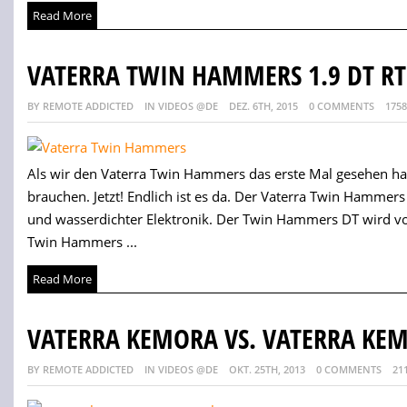
Read More
VATERRA TWIN HAMMERS 1.9 DT R
BY REMOTE ADDICTED
IN VIDEOS @DE
DEZ. 6TH, 2015
0 COMMENTS
1758
Als wir den Vaterra Twin Hammers das erste Mal gesehen hab
brauchen. Jetzt! Endlich ist es da. Der Vaterra Twin Hamm
und wasserdichter Elektronik. Der Twin Hammers DT wird v
Twin Hammers ...
Read More
VATERRA KEMORA VS. VATERRA KE
BY REMOTE ADDICTED
IN VIDEOS @DE
OKT. 25TH, 2013
0 COMMENTS
21