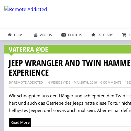
HOME
VIDEOS
PHOTOS
RC DIARY
A
VATERRA @DE
JEEP WRANGLER AND TWIN HAMMER
EXPERIENCE
BY REMOTE ADDICTED
IN VIDEOS @DE
MAI 28TH, 2016
0 COMMENTS
195
Wir schnappten uns den Hänger und schleppten den Twin H
hart und auch das Getriebe des Jeeps hatte diese Tortur nic
heftigstes Jeepen darf sowas auch mal sein. Aber es hat defi
Read More