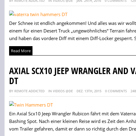
BY REMOTE ADDICTED
IN VIDEOS @DE
JAN. 24TH, 2016
0 COMMENTS
125
Der Schnee ist endlich angekommen! Und alles was wir woll
einem für einen Desert Truck „ungewöhnliches“ Terrain fahr
und haben das vordere Diff mit einem Diff-Locker gesperrt. So
Read More
AXIAL SCX10 JEEP WRANGLER AND
DT
BY REMOTE ADDICTED
IN VIDEOS @DE
DEZ. 13TH, 2015
0 COMMENTS
248
Ein Axial Scx10 Jeep Wrangler Rubicon fährt mit dem Vate
Bashing Spot. Nach einer kleinen Reise wird es Zeit den An
vom Trailer gefahren, damit er dann so richtig durch den Drec