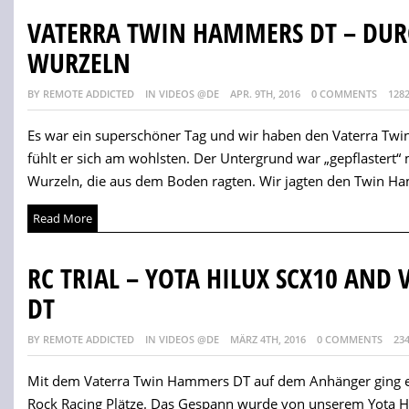
VATERRA TWIN HAMMERS DT – DURC
WURZELN
BY REMOTE ADDICTED
IN VIDEOS @DE
APR. 9TH, 2016
0 COMMENTS
128
Es war ein superschöner Tag und wir haben den Vaterra Tw
fühlt er sich am wohlsten. Der Untergrund war „gepflastert“
Wurzeln, die aus dem Boden ragten. Wir jagten den Twin H
Read More
RC TRIAL – YOTA HILUX SCX10 AN
DT
BY REMOTE ADDICTED
IN VIDEOS @DE
MÄRZ 4TH, 2016
0 COMMENTS
23
Mit dem Vaterra Twin Hammers DT auf dem Anhänger ging es
Rock Racing Plätze. Das Gespann wurde von unserem Yota H