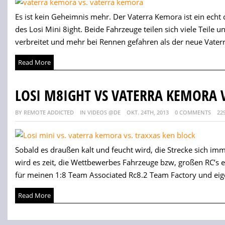
Es ist kein Geheimnis mehr. Der Vaterra Kemora ist ein echt c
des Losi Mini 8ight. Beide Fahrzeuge teilen sich viele Teile un
verbreitet und mehr bei Rennen gefahren als der neue Vaterr
Read More
LOSI M8IGHT VS VATERRA KEMORA 
BY REMOTE ADDICTED
IN VIDEOS @DE
OKT. 24TH, 2013
0 COMMENTS
22
Sobald es draußen kalt und feucht wird, die Strecke sich i
wird es zeit, die Wettbewerbes Fahrzeuge bzw, großen RC’s e
für meinen 1:8 Team Associated Rc8.2 Team Factory und eige
Read More