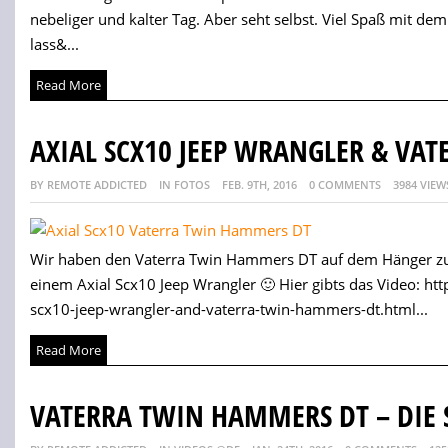
nebeliger und kalter Tag. Aber seht selbst. Viel Spaß mit dem
lass&...
Read More
AXIAL SCX10 JEEP WRANGLER & VA
BY REMOTE ADDICTED
IN FOTOS
FEB. 9TH, 2016
0 COMMENTS
3984 VIEW
Wir haben den Vaterra Twin Hammers DT auf dem Hänger zu
einem Axial Scx10 Jeep Wrangler 🙂 Hier gibts das Video: ht
scx10-jeep-wrangler-and-vaterra-twin-hammers-dt.html...
Read More
VATERRA TWIN HAMMERS DT – DIE 