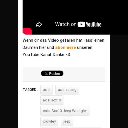
Wenn dir das Video gefallen hat, lass‘ einen
Daumen hier und
abonniere
unseren
YouTube Kanal. Danke <3
axial
axial racing
TAGGED :
axial scx10
Axial Scx10 Jeep Wrangler
crowley
jeep