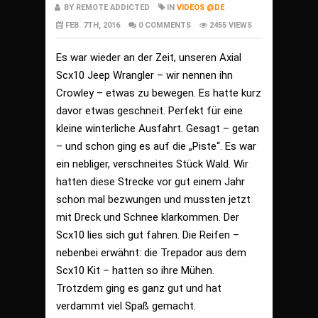
BY REMOTE ADDICTED
IN
VIDEOS @DE
FEB. 7TH, 2016
0 COMMENTS
2455 VIEWS
Es war wieder an der Zeit, unseren Axial
Scx10 Jeep Wrangler – wir nennen ihn
Crowley – etwas zu bewegen. Es hatte kurz
davor etwas geschneit. Perfekt für eine
kleine winterliche Ausfahrt. Gesagt – getan
– und schon ging es auf die „Piste“. Es war
ein nebliger, verschneites Stück Wald. Wir
hatten diese Strecke vor gut einem Jahr
schon mal bezwungen und mussten jetzt
mit Dreck und Schnee klarkommen. Der
Scx10 lies sich gut fahren. Die Reifen –
nebenbei erwähnt: die Trepador aus dem
Scx10 Kit – hatten so ihre Mühen.
Trotzdem ging es ganz gut und hat
verdammt viel Spaß gemacht.