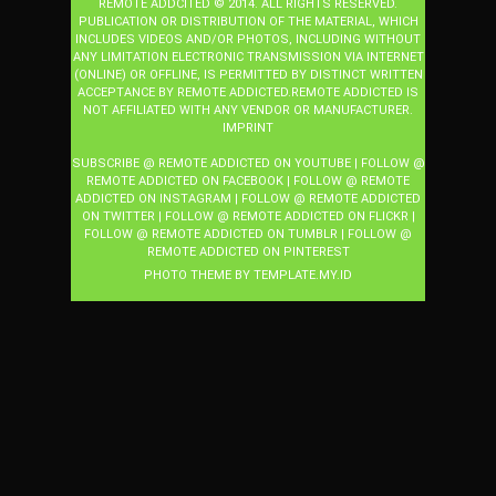
REMOTE ADDCITED © 2014. ALL RIGHTS RESERVED.
PUBLICATION OR DISTRIBUTION OF THE MATERIAL, WHICH
INCLUDES VIDEOS AND/OR PHOTOS, INCLUDING WITHOUT
ANY LIMITATION ELECTRONIC TRANSMISSION VIA INTERNET
(ONLINE) OR OFFLINE, IS PERMITTED BY DISTINCT WRITTEN
ACCEPTANCE BY REMOTE ADDICTED.REMOTE ADDICTED IS
NOT AFFILIATED WITH ANY VENDOR OR MANUFACTURER.
IMPRINT
SUBSCRIBE @ REMOTE ADDICTED ON YOUTUBE
|
FOLLOW @
REMOTE ADDICTED ON FACEBOOK
|
FOLLOW @ REMOTE
ADDICTED ON INSTAGRAM
|
FOLLOW @ REMOTE ADDICTED
ON TWITTER
|
FOLLOW @ REMOTE ADDICTED ON FLICKR
|
FOLLOW @ REMOTE ADDICTED ON TUMBLR
|
FOLLOW @
REMOTE ADDICTED ON PINTEREST
PHOTO THEME BY
TEMPLATE
.MY.ID