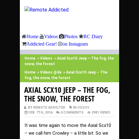
Home
Videos
Photos
RC Diary
Addicted Gear!
on Instagram
Home
»
Videos
»
Axial Scx10 Jeep – The fog, the
snow, the forest
Home
»
Videos @de
»
Axial Scx10 Jeep – The
fog, the snow, the forest
AXIAL SCX10 JEEP – THE FOG,
THE SNOW, THE FOREST
BY REMOTE ADDICTED
IN
VIDEOS
FEB. 7TH, 2016
0 COMMENTS
2981 VIEWS
It was time again to move the Axial Scx10
– we call him Crowley – a little bit. So we