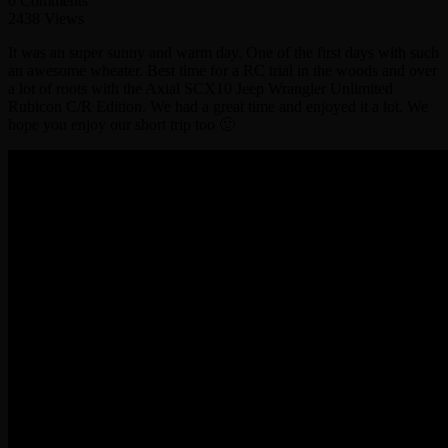
0 Comments
2438 Views
It was an super sunny and warm day. One of the first days with such
an awesome wheater. Best time for a RC trial in the woods and over
a lot of roots with the Axial SCX10 Jeep Wrangler Unlimited
Rubicon C/R Edition. We had a great time and enjoyed it a lot. We
hope you enjoy our short trip too 🙂