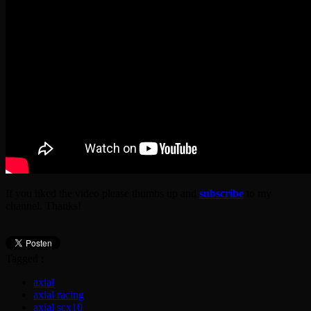
If you liked the video please thumbs up and
subscribe
to my
channel. Thanks!
Tagged :
axial
axial racing
axial scx10