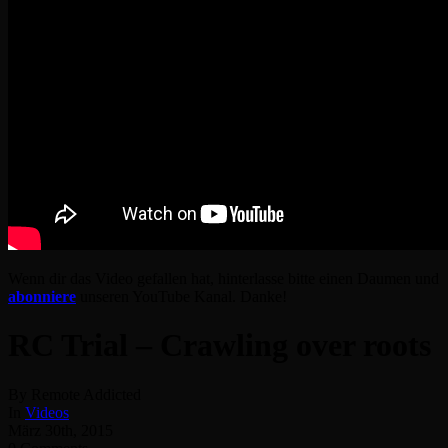
Wenn dir das Video gefallen hat, hinterlasse bitte einen Daumen und
abonniere
unseren YouTube Kanal. Danke!
RC Trial – Crawling over roots
By Remote Addicted
In
Videos
März 30th, 2015