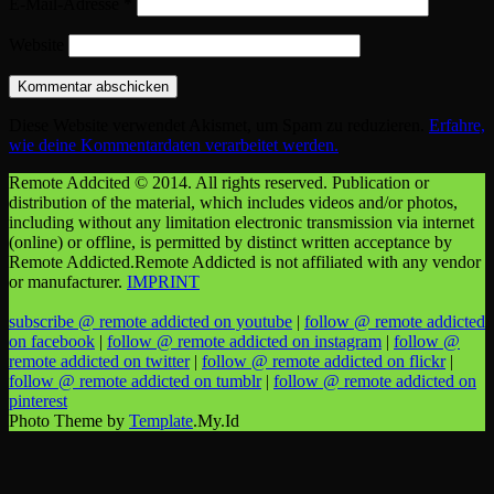
E-Mail-Adresse
*
Website
Diese Website verwendet Akismet, um Spam zu reduzieren.
Erfahre,
wie deine Kommentardaten verarbeitet werden.
Remote Addcited © 2014. All rights reserved. Publication or
distribution of the material, which includes videos and/or photos,
including without any limitation electronic transmission via internet
(online) or offline, is permitted by distinct written acceptance by
Remote Addicted.Remote Addicted is not affiliated with any vendor
or manufacturer.
IMPRINT
subscribe @ remote addicted on youtube
|
follow @ remote addicted
on facebook
|
follow @ remote addicted on instagram
|
follow @
remote addicted on twitter
|
follow @ remote addicted on flickr
|
follow @ remote addicted on tumblr
|
follow @ remote addicted on
pinterest
Photo Theme by
Template
.My.Id