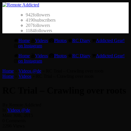
942
followers
4190
subscribers
207
followers
1184
followers
Home
Videos
Photos
RC Diary
Addicted Gear!
on Instagram
Home
Videos
Photos
RC Diary
Addicted Gear!
on Instagram
Home
»
Videos @de
»
RC Trial – Crawling over roots
Home
»
Videos
»
RC Trial – Crawling over roots
RC Trial – Crawling over roots
By Remote Addicted
In
Videos @de
März 30th, 2015
0 Comments
2296 Views