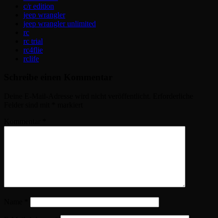
c/r edition
jeep wrangler
jeep wrangler unlimited
rc
rc trial
rc4flie
rclife
Schreibe einen Kommentar
Deine E-Mail-Adresse wird nicht veröffentlicht.
Erforderliche
Felder sind mit
*
markiert
Kommentar
*
Name
*