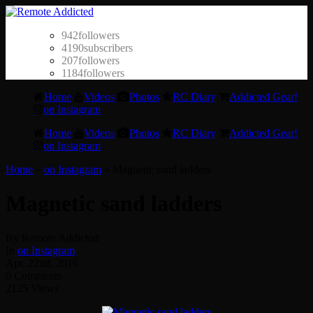
942
followers
4190
subscribers
207
followers
1184
followers
Home
Videos
Photos
RC Diary
Addicted Gear!
on Instagram
Home
Videos
Photos
RC Diary
Addicted Gear!
on Instagram
Home
»
on Instagram
»
Magnetic sand ladders
Magnetic sand ladders
By Remote Addicted
In
on Instagram
Apr. 22nd, 2016
0 Comments
2125 Views