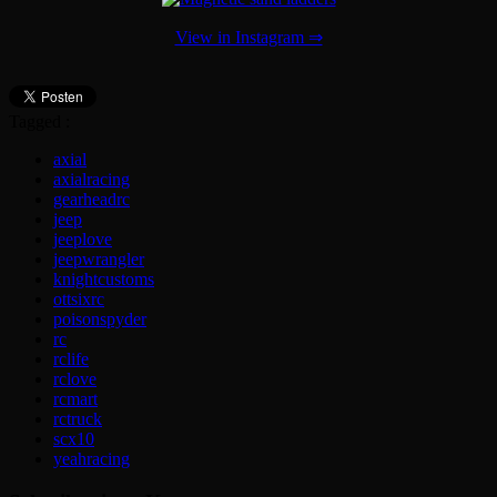
View in Instagram ⇒
Tagged :
axial
axialracing
gearheadrc
jeep
jeeplove
jeepwrangler
knightcustoms
ottsixrc
poisonspyder
rc
rclife
rclove
rcmart
rctruck
scx10
yeahracing