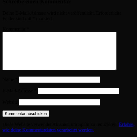
Schreibe einen Kommentar
Deine E-Mail-Adresse wird nicht veröffentlicht.
Erforderliche
Felder sind mit
*
markiert
Kommentar
*
Name
*
E-Mail-Adresse
*
Website
Diese Website verwendet Akismet, um Spam zu reduzieren.
Erfahre,
wie deine Kommentardaten verarbeitet werden.