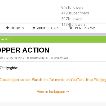
942
followers
4190
subscribers
207
followers
1184
followers
RC DIARY
ADDICTED GEAR!
ON INSTAGRAM
 action
OPPER ACTION
DEZ. 27TH, 2015
0 COMMENTS
2286 VIEWS
/bit.ly/ghbe
View in Instagram ⇒