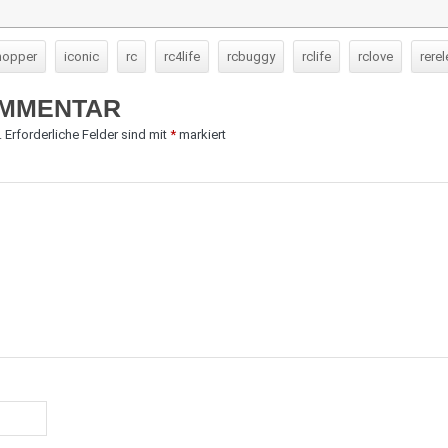
hopper
iconic
rc
rc4life
rcbuggy
rclife
rclove
rere
OMMENTAR
.
Erforderliche Felder sind mit
*
markiert