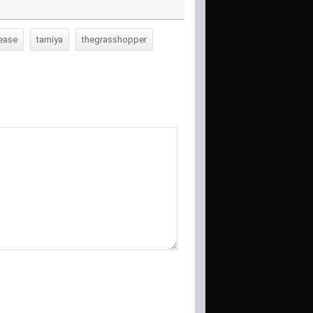
lease
tamiya
thegrasshopper