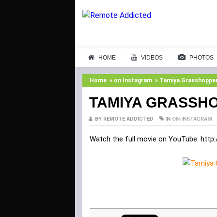
HOME
VIDEOS
PHOTOS
Home
»
on Instagram
»
Tamiya Grasshopper
TAMIYA GRASSH
BY REMOTE ADDICTED
IN
ON INSTAGRAM
Watch the full movie on YouTube: http:/