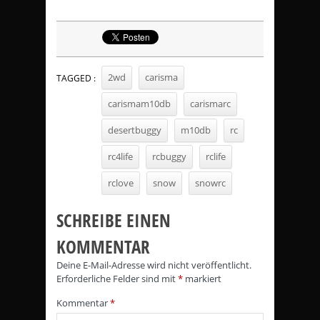
2wd
carisma
TAGGED :
carismam10db
carismarc
desertbuggy
m10db
rc
rc4life
rcbuggy
rclife
rclove
snow
snowrc
SCHREIBE EINEN
KOMMENTAR
Deine E-Mail-Adresse wird nicht veröffentlicht.
Erforderliche Felder sind mit
*
markiert
Kommentar
*