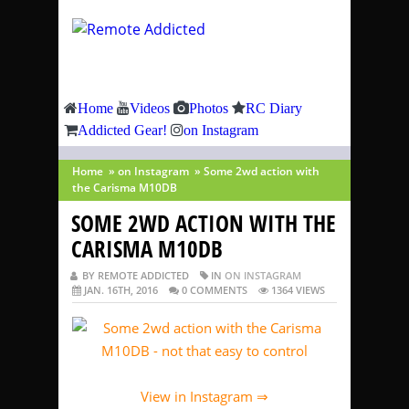
Home
Videos
Photos
RC Diary
Addicted Gear!
on Instagram
Home
»
on Instagram
»
Some 2wd action with
the Carisma M10DB
SOME 2WD ACTION WITH THE
CARISMA M10DB
BY REMOTE ADDICTED
IN
ON INSTAGRAM
JAN. 16TH, 2016
0 COMMENTS
1364 VIEWS
View in Instagram ⇒